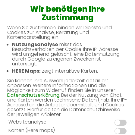
Wir benötigen Ihre
08:00 - 20:00
Zustimmung
Apotheke im Marktkauf
Wenn Sie zustimmen, binden wir Dienste und
Cookies zur Analyse, Beratung und
Kartendarstellung ein.
Nutzungsanalyse
misst das
Besuchsverhalten per Cookie. Ihre IP-Adresse
Unverbindliche Arzneimittel-
wird umgehend gelöscht, eine Datennutzung
durch Google zu eigenen Zwecken ist
Reservierung
untersagt.
HERE Maps:
zeigt interaktive Karten.
Apotheke im Marktkauf
Neustadter Str. 199, 96515 Sonneberg
Sie können Ihre Auswahl jederzeit detailliert
anpassen. Weitere Informationen und die
Möglichkeit zum Widerruf finden Sie in unserer
Eine Bearbeitung und Abholung der unverbindlichen
Datenschutzerklärung
. Bei der Nutzung von Chat
Arzneimittel-Reservierung ist nur während der
und Karten werden technische Daten (insb. Ihre IP-
Öffnungszeiten möglich.
Adresse) an die Anbieter übermittelt und Cookies
gesetzt. Hierfür gelten die Datenschutzhinweise
der jeweiligen Anbieter.
Websiteanalyse
Karten (Here maps)