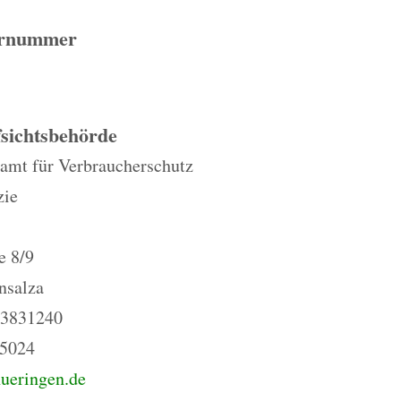
ernummer
sichtsbehörde
amt für Verbraucherschutz
zie
e 8/9
nsalza
-3831240
15024
ueringen.de