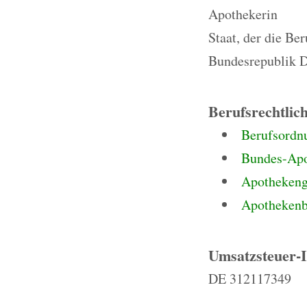
Apothekerin
Staat, der die Be
Bundesrepublik D
Berufsrechtlic
Berufsordn
Bundes-Ap
Apothekeng
Apothekenb
Umsatzsteuer-
DE 312117349