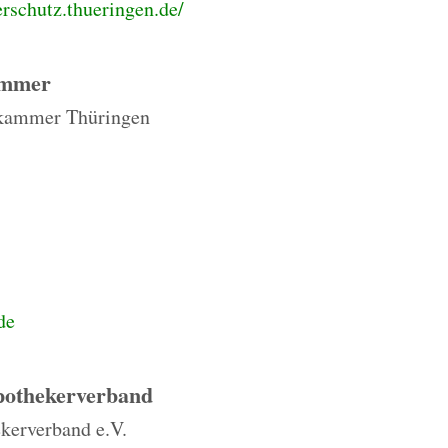
erschutz.thueringen.de/
ammer
kammer Thüringen
de
pothekerverband
kerverband e.V.