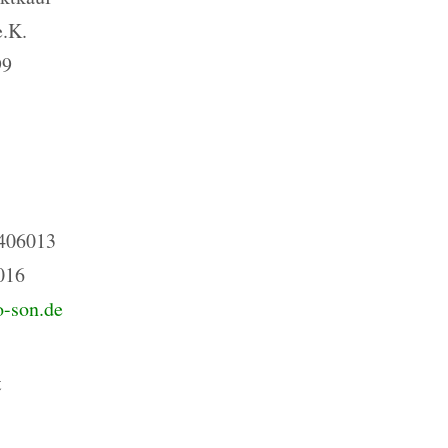
.K.
99
 406013
016
-son.de
t